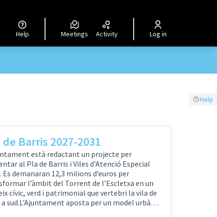
Help
Meetings
Activity
Log in
Help
 de Barris 2027-2031
untament està redactant un projecte per
entar al Pla de Barris i Viles d’Atenció Especial
. Es demanaran 12,3 milions d’euros per
sformar l’àmbit del Torrent de l’Escletxa en un
ix cívic, verd i patrimonial que vertebri la vila de
 a sud.L’Ajuntament aposta per un model urbà…