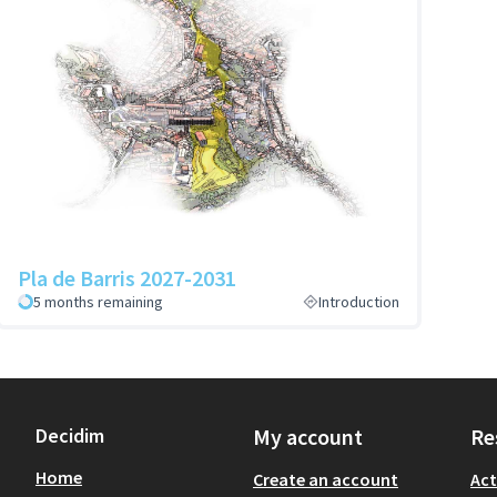
Pla de Barris 2027-2031
5 months remaining
Introduction
Decidim
My account
Re
Home
Create an account
Act