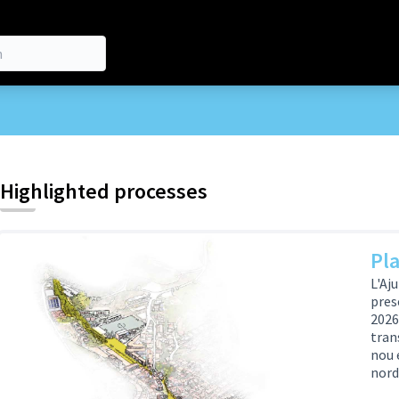
Highlighted processes
Pla
L'Aj
pres
2026
tran
nou e
nord