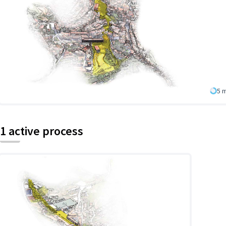
5 
1 active process