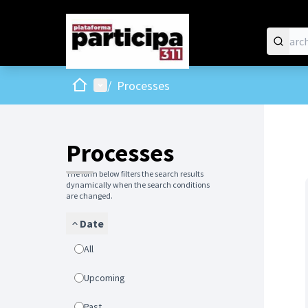
Home
Main menu
/
Processes
Processes
The form below filters the search results
dynamically when the search conditions
are changed.
Date
All
Upcoming
Past